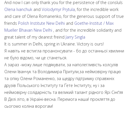
And now I can only thank you for the persistence of the consluls
Olena Ivanchuk
and
Volodymyr Prytula
, for the incredible work
and care of Olena Romanenko, for the generous support of true
friends
Polish Institute New Delhi
and
Goethe-Institut / Max
Mueller Bhavan New Delhi
, and for the incredible solidarity and
great talent of my dearest freind
Jarry Singla
It is summer in Delhi, spring in Ukraine. Victory is ours!
Я навіть не встигла проанонсувати - бо до останньої хвилини
не було відомо, чи це станеться.
А зараз -можу лише подякувати, за наполегливість колсулів
Олени Іванчук та Володимира Притули,за неймовірну працю
та опіку Олени Романенко, за щедру підтримку справжніх
друзів Польського Інституту та Ґете Інституту, ну і за
неймовірну солідарність та великий талант рідного Ярі Сінґля
В Делі літо, в Україні-весна. Перемога наша! прокляття до
сьогомо коліна ворогам!