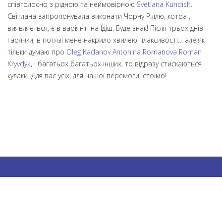
співголосно з рідною та неймовірною
Svetlana Kundish
.
Світлана запропонувала виконати Чорну Ріллю, котра ,
виявляється, є в варіянті на Їдіш. Буде знак! Після трьох днів
гарячки, в потязі мене накрило хвилею плаксивості… але як
тільки думаю про
Oleg Kadanov
Antonina Romanova
Roman
Kryvdyk
, і багатьох багатьох інших, то відразу стискаються
кулаки. Для вас усіх, для нашої перемоги, стоїмо!