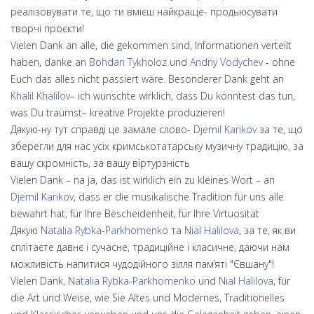
реалізовувати те, що ти вмієш найкраще- продьюсувати
творчі проєкти!
Vielen Dank an alle, die gekommen sind, Informationen verteilt
haben, danke an
Bohdan Tykholoz
und
Andriy Vodychev
- ohne
Euch das alles nicht passiert wäre. Besonderer Dank geht an
Khalil Khalilov
– ich wünschte wirklich, dass Du könntest das tun,
was Du traümst– kreative Projekte produzieren!
Дякую-ну тут справді це замале слово-
Djemil Karikov
за те, що
зберегли для нас усіх кримськотатарську музичну традицію, за
вашу скромність, за вашу віртурзність
Vielen Dank – na ja, das ist wirklich ein zu kleines Wort – an
Djemil Karikov
, dass er die musikalische Tradition für uns alle
bewahrt hat, für Ihre Bescheidenheit, für Ihre Virtuosität
Дякую
Natalia Rybka-Parkhomenko
та
Nial Halilova
, за те, як ви
сплітаєте давнє і сучасне, традиційне і класичне, даючи нам
можливість напитися чудодійного зілля пам’яті "Євшану"!
Vielen Dank,
Natalia Rybka-Parkhomenko
und
Nial Halilova
, für
die Art und Weise, wie Sie Altes und Modernes, Traditionelles