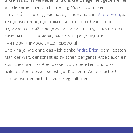
und Klassisches verweben und uns die Gelegenheit geben, einen
wundersamen Trank in Erinnerung "Yusan "zu trinken.
І - ну як без цього- дякую найріднішому на світі
André Erlen
, за
те що вміє і знає, що , крім всього іншого, безцінною
підтимкою є прийти додому і мати смачнющу, теплу вечерюІ І
саме ця цілюща вечеря додає сили продовжувати!
І ми не зупинимося, аж до перемоги!
Und - na ja, wie ohne das - ich danke
André Erlen
, dem liebsten
Man der Welt, der schafft es zwischen der ganze Arbeit auch ein
köstliches, warmes Abendessen zu vorbereiten. Und dies
heilende Abendessen selbst gibt Kraft zum Weitermachen!
Und wir werden nicht bis zum Sieg aufhören!