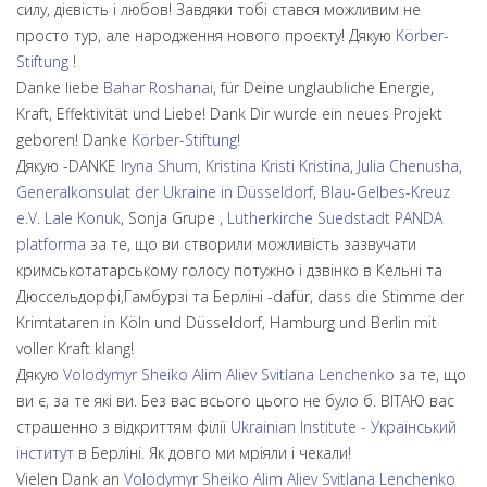
силу, дієвість і любов! Завдяки тобі стався можливим не
просто тур, але народження нового проєкту! Дякую
Körber-
Stiftung
!
Danke liebe
Bahar Roshanai
, für Deine unglaubliche Energie,
Kraft, Effektivität und Liebe! Dank Dir wurde ein neues Projekt
geboren! Danke
Körber-Stiftung
!
Дякую -DANKE
Iryna Shum
,
Kristina Kristi Kristina
,
Julia Chenusha
,
Generalkonsulat der Ukraine in Düsseldorf
,
Blau-Gelbes-Kreuz
e.V.
Lale Konuk
, Sonja Grupe ,
Lutherkirche Suedstadt
PANDA
platforma
за те, що ви створили можливість зазвучати
кримськотатарському голосу потужно і дзвінко в Кельні та
Дюссельдорфі,Гамбурзі та Берліні -dafür, dass die Stimme der
Krimtataren in Köln und Düsseldorf, Hamburg und Berlin mit
voller Kraft klang!
Дякую
Volodymyr Sheiko
Alim Aliev
Svitlana Lenchenko
за те, що
ви є, за те які ви. Без вас всього цього не було б. ВІТАЮ вас
страшенно з відкриттям філії
Ukrainian Institute - Український
інститут
в Берліні. Як довго ми мріяли і чекали!
Vielen Dank an
Volodymyr Sheiko
Alim Aliev
Svitlana Lenchenko