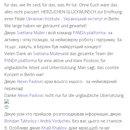
für das, wie Ihr seid, für das, was Ihr tut. Ohne Euch wäre das
alles nicht passiert. HERZLICHEN GLÜCKWUNSCH zur Eröffnung
einer Filiale
Ukrainian Institute - Український інститут
in Berlin.
Wie lange haben wir geträumt und gewartet!
Дякую
Svetlana Müller
і всій команді
PANDA platforma
- за
активну і чітку позицію, за неймовірну роботу і підтримку. За
те,що , кажуть, в Берліні був найкрутіший концерт!
Vielen Dank an
Svetlana Müller
und das gesamte Team der
PANDA platforma
für eine aktive und klare Position, für
unglaubliche Arbeit und Unterstützung. Man sagt, das coolste
Konzert in Berlin war!
Дякую
Alexei Pavlovic
-крім всього іншого - за неймовірний
переклад!
Danke
Alexei Pavlovic
nicht nur für die unglaubliche Übersetzung
Дякую усім хто прийшов, розпосюджував інформацію, дякую
Bohdan Tykholoz
i
Andriy Vodychev
, без вас цього не сталося
б. Особливе дякую
Khalil Khalilov
- дуже мрію,щоб ти міг